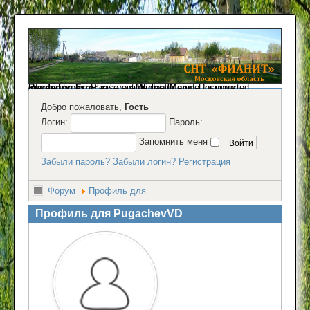
Rendering Error
: Unsupported operand types. Please enable debug mode for more information.
in layout
Widget/Menu
Добро пожаловать,
Гость
Логин:
Пароль:
Запомнить меня
Забыли пароль?
Забыли логин?
Регистрация
Форум
Профиль для
Профиль для PugachevVD