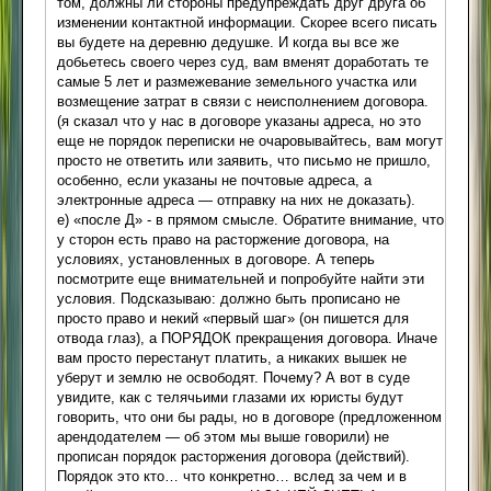
том, должны ли стороны предупреждать друг друга об
изменении контактной информации. Скорее всего писать
вы будете на деревню дедушке. И когда вы все же
добьетесь своего через суд, вам вменят доработать те
самые 5 лет и размежевание земельного участка или
возмещение затрат в связи с неисполнением договора.
(я сказал что у нас в договоре указаны адреса, но это
еще не порядок переписки не очаровывайтесь, вам могут
просто не ответить или заявить, что письмо не пришло,
особенно, если указаны не почтовые адреса, а
электронные адреса — отправку на них не доказать).
е) «после Д» - в прямом смысле. Обратите внимание, что
у сторон есть право на расторжение договора, на
условиях, установленных в договоре. А теперь
посмотрите еще внимательней и попробуйте найти эти
условия. Подсказываю: должно быть прописано не
просто право и некий «первый шаг» (он пишется для
отвода глаз), а ПОРЯДОК прекращения договора. Иначе
вам просто перестанут платить, а никаких вышек не
уберут и землю не освободят. Почему? А вот в суде
увидите, как с телячьими глазами их юристы будут
говорить, что они бы рады, но в договоре (предложенном
арендодателем — об этом мы выше говорили) не
прописан порядок расторжения договора (действий).
Порядок это кто… что конкретно… вслед за чем и в