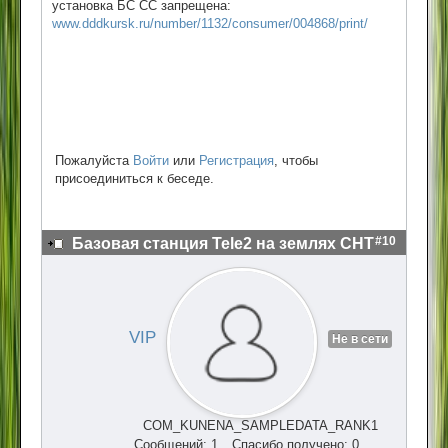
установка БС СС запрещена:
www.dddkursk.ru/number/1132/consumer/004868/print/
Пожалуйста
Войти
или
Регистрация
, чтобы
присоединиться к беседе.
#10
Базовая станция Tele2 на землях СНТ
VIP
Не в сети
COM_KUNENA_SAMPLEDATA_RANK1
Сообщений: 1
Спасибо получено: 0