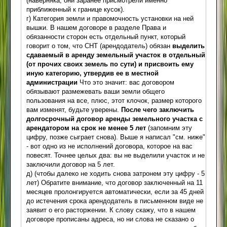
(наверняка, они заранее присмотрели именно
приближенный к границе кусок).
г) Категория земли и правомочность установки на ней
вышки. В нашем договоре в разделе Права и
обязанности сторон есть отдельный пункт, который
говорит о том, что СНТ (арендодатель) обязан
выделить
сдаваемый в аренду земельный участок в отдельный
(от прочих своих земель по сути) и присвоить ему
иную категорию, утвердив ее в местной
администрации
Что это значит: вас договором
обязывают размежевать ваши земли общего
пользования на все, плюс, этот клочок, размер которого
вам изменят, будьте уверены.
После чего заключить
долгосрочный договор аренды земельного участка с
арендатором на срок не менее 5 лет
(запомним эту
цифру, позже сыграет снова). Выше я написал "см. ниже"
- вот одно из не исполнений договора, которое на вас
повесят. Точнее целых два: вы не выделили участок и не
заключили договор на 5 лет.
д) (чтобы далеко не ходить снова затронем эту цифру - 5
лет) Обратите внимание, что договор заключенный на 11
месяцев пролонгируется автоматически, если за 45 дней
до истечения срока арендодатель в письменном виде не
заявит о его расторжении. К слову скажу, что в нашем
договоре прописаны адреса, но ни слова не сказано о