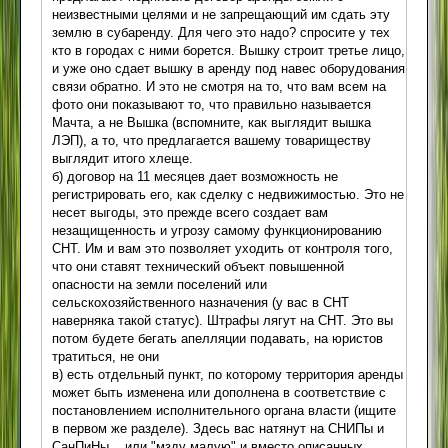
неизвестными целями и не запрещающий им сдать эту
землю в субаренду. Для чего это надо? спросите у тех
кто в городах с ними борется. Вышку строит третье лицо,
и уже оно сдает вышку в аренду под навес оборудования
связи обратно. И это не смотря на то, что вам всем на
фото они показывают то, что правильно называется
Мачта, а не Вышка (вспомните, как выглядит вышка
ЛЭП), а то, что предлагается вашему товариществу
выглядит итого хлеще.
б) договор на 11 месяцев дает возможность не
регистрировать его, как сделку с недвижимостью. Это не
несет выгоды, это прежде всего создает вам
незащищенность и угрозу самому функционированию
СНТ. Им и вам это позволяет уходить от контроля того,
что они ставят технический объект повышенной
опасности на земли поселений или
сельскохозяйственного назначения (у вас в СНТ
наверняка такой статус). Штрафы лягут на СНТ. Это вы
потом будете бегать апелляции подавать, на юристов
тратиться, не они
в) есть отдельный пункт, по которому территория аренды
может быть изменена или дополнена в соответствие с
постановлением исполнительного органа власти (ищите
в первом же разделе). Здесь вас натянут на СНИПы и
СанПиНы... или "мзду малую" и вместо описанных