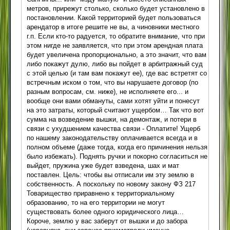
метров, прирежут столько, сколько будет установлено в
постановлении. Какой территорией будет пользоваться
арендатор в итоге решите не вы, а чиновники местного
г.п. Если кто-то радуется, то обратите внимание, что при
этом нигде не заявляется, что при этом арендная плата
будет увеличена пропорционально, а это значит, что вам
либо покажут дулю, либо вы пойдет в арбитражный суд
с этой целью (и там вам покажут ее), где вас встретят со
встречным иском о том, что вы нарушаете договор (по
разным вопросам, см. ниже), не исполняете его... и
вообще они вами обмануты, сами хотят уйти и понесут
на это затраты, который считают ущербом… Так что вот
сумма на возведение вышки, на демонтаж, и потери в
связи с ухудшением качества связи - Оплатите! Ущерб
по нашему законодательству оплачивается всегда и в
полном объеме (даже тогда, когда его причинения нельзя
было избежать). Поднять ручки и покорно согласиться не
выйдет, пружина уже будет взведена, шах и мат
поставлен. Цель: чтобы вы отписали им эту землю в
собственность. А поскольку по новому закону ФЗ 217
Товарищество приравнено к территориальному
образованию, то на его территории не могут
существовать более одного юридического лица…
Короче, землю у вас заберут от вышки и до забора