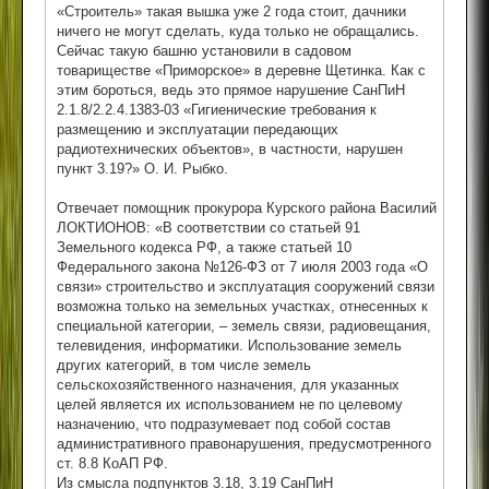
«Строитель» такая вышка уже 2 года стоит, дачники
ничего не могут сделать, куда только не обращались.
Сейчас такую башню установили в садовом
товариществе «Приморское» в деревне Щетинка. Как с
этим бороться, ведь это прямое нарушение СанПиН
2.1.8/2.2.4.1383-03 «Гигиенические требования к
размещению и эксплуатации передающих
радиотехнических объектов», в частности, нарушен
пункт 3.19?» О. И. Рыбко.
Отвечает помощник прокурора Курского района Василий
ЛОКТИОНОВ: «В соответствии со статьей 91
Земельного кодекса РФ, а также статьей 10
Федерального закона №126-ФЗ от 7 июля 2003 года «О
связи» строительство и эксплуатация сооружений связи
возможна только на земельных участках, отнесенных к
специальной категории, – земель связи, радиовещания,
телевидения, информатики. Использование земель
других категорий, в том числе земель
сельскохозяйственного назначения, для указанных
целей является их использованием не по целевому
назначению, что подразумевает под собой состав
административного правонарушения, предусмотренного
ст. 8.8 КоАП РФ.
Из смысла подпунктов 3.18, 3.19 СанПиН