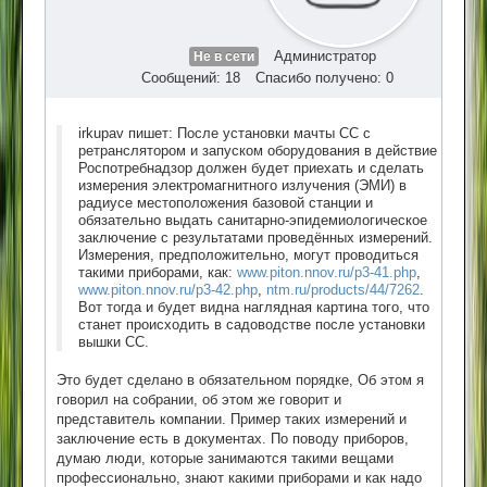
Администратор
Не в сети
Сообщений: 18
Спасибо получено: 0
irkupav пишет: После установки мачты СС с
ретранслятором и запуском оборудования в действие
Роспотребнадзор должен будет приехать и сделать
измерения электромагнитного излучения (ЭМИ) в
радиусе местоположения базовой станции и
обязательно выдать санитарно-эпидемиологическое
заключение с результатами проведённых измерений.
Измерения, предположительно, могут проводиться
такими приборами, как:
www.piton.nnov.ru/p3-41.php
,
www.piton.nnov.ru/p3-42.php
,
ntm.ru/products/44/7262
.
Вот тогда и будет видна наглядная картина того, что
станет происходить в садоводстве после установки
вышки СС.
Это будет сделано в обязательном порядке, Об этом я
говорил на собрании, об этом же говорит и
представитель компании. Пример таких измерений и
заключение есть в документах. По поводу приборов,
думаю люди, которые занимаются такими вещами
профессионально, знают какими приборами и как надо