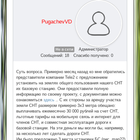
PugachevVD
Администратор
Не в сети
Сообщений: 18
Спасибо получено: 0
Суть вопроса. Примерно месяц назад ко мне обратились
представители компании Tele2 с предложением
установить на землях общего пользования нашего СНТ
их базовую станцию. Они предоставили полную
информацию по своему проекту, с документами можно
ознакомиться
здесь
.. С их стороны за аренду участка
земли СНТ размером примерно 3х3 метра обещано:
выплачивать ежемесячно 30 000 рублей на счет СНТ,
льготные тарифы на мобильную связь и интернет для
членов СНТ, и совместная эксплуатация дороги к
базовой станции. На эти деньги мы могли бы, например,
за несколько лет сделать дороги СНТ.
Им было предложено 3 места установки БС (рис. map22),