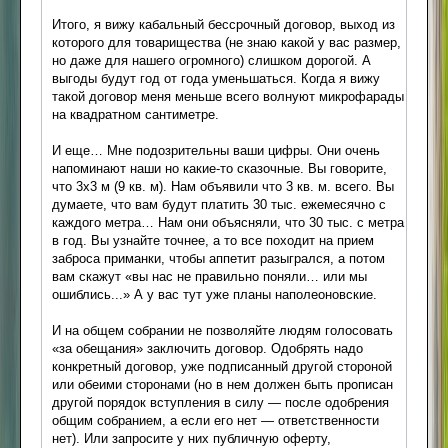
Итого, я вижу кабальный бессрочный договор, выход из
которого для товарищества (не знаю какой у вас размер,
но даже для нашего огромного) слишком дорогой. А
выгоды будут год от года уменьшаться. Когда я вижу
такой договор меня меньше всего волнуют микрофарады
на квадратном сантиметре.
И еще… Мне подозрительны ваши цифры. Они очень
напоминают наши но какие-то сказочные. Вы говорите,
что 3х3 м (9 кв. м). Нам объявили что 3 кв. м. всего. Вы
думаете, что вам будут платить 30 тыс. ежемесячно с
каждого метра… Нам они объясняли, что 30 тыс. с метра
в год. Вы узнайте точнее, а то все походит на прием
заброса приманки, чтобы аппетит разыгрался, а потом
вам скажут «вы нас не правильно поняли… или мы
ошиблись...» А у вас тут уже планы наполеоновские.
И на общем собрании не позволяйте людям голосовать
«за обещания» заключить договор. Одобрять надо
конкретный договор, уже подписанный другой стороной
или обеими сторонами (но в нем должен быть прописан
другой порядок вступления в силу — после одобрения
общим собранием, а если его нет — ответственности
нет). Или запросите у них публичную оферту,