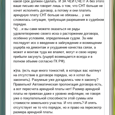
какой срок должен сделать. И ЗА ЧЕЙ СЧЕТ! А без этого
ваше письмо им говорит лишь о том, что СНТ больше не
хочет исполнять договор, а потому и они платить
арендную плату СНТ больше не обязаны… у них
сложилась ситуация, требующая разрешения в судебном
порядке.
*е) ...и вы сами можете оказаться не рады
удовлетворению своего иска о расторжении договора,
особенно условиям, определенным судом. За ним
последует иск о введении в заблуждение и возмещении
ущерба на демонтаж и ухудшение качества связи, а
может и монтаж туда же впаяют, могут и свою норму
прибыли засунуть (ущерб возмещается всегда и в
полном объеме согласно ГК РФ).
ж)па. (есть еще много тонкостей, в которых вас натянут
на отсутствие в договоре порядка, но я хотел бы
закончить). Разумные уже догадались чем я закончу?
Правильно! Автоматическая пролонгация договора есть,
а вот пересчета арендной платы нет! Размер арендной
платы не привязан даже к уровню инфляции, не говоря
уже о покупательной способности этой суммы или
стоимости земельного участка. И что опять? И опять
отсутствует не то что порядок, но и право на пересмотр
размера арендной платы.