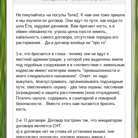
Не покупайтесь на посулы Теле2. К нам они тоже пришли
и мы изучили их договор. Они идут по пути, как когда-то
шла Ёта, надувая дачников. Вам бросают кость, а в
обмен обязанности, угроза целостности земель,
кабальность самого договора, отсутствие порядка его
расторжения... Да и договор вообще не "про то".
1-е, что бросается в глаза - почему они не идут к
местной администрации, у которой уже выделены земли
под подобные сооружения и в соответствие с земельным
кодексом имеют категории земель "промышленности и
иного специального назначения". Ответ: их надо
выкупать, благоустраивать, организовывать подъездные
пути, обеспечивать охрану - два типа охраны: пассивная
(ограждение) и защита расстоянием (зона отчуждения).
Платить налоги, содержать в санитарной и пожарной
безопасности... Вместо этого нам пытаются бросить
кость.
2-е. О договоре. Договор построен так, что инициатором
договора является СНТ.
а) в договоре нет ни слова об установки вышки, они
предлагают подписать договор аренды земли с